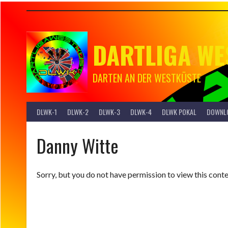
Springe
zum
Inhalt
DARTLIGA WE
DARTEN AN DER WESTKÜSTE
DLWK-1
DLWK-2
DLWK-3
DLWK-4
DLWK POKAL
DOWNL
Danny Witte
Sorry, but you do not have permission to view this conte