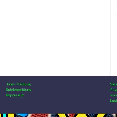
Team-Meldung
Sat
Spielermeldung
Reg
Impressum
Kon
Log