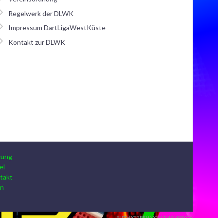
Regelwerk der DLWK
Impressum DartLigaWestKüste
Kontakt zur DLWK
zung
el
takt
in
ENTWORFEN VON THEMEBOY