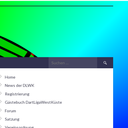
Suchen
nach:
Home
News der DLWK
Registrierung
Gästebuch DartLigaWestKüste
Forum
Satzung
Vereinsordnung