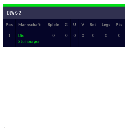
DLWK-2
Pos
Mannschaft
Spiele
G
U
V
Set
Legs
Pts
1
Die
0
0
0
0
0
0
0
Steinburger