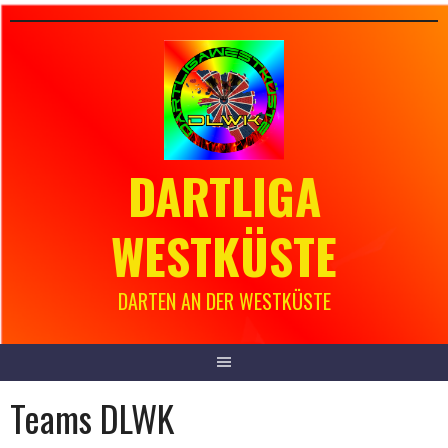
Springe
zum
Inhalt
DARTLIGA
WESTKÜSTE
DARTEN AN DER WESTKÜSTE
Teams DLWK