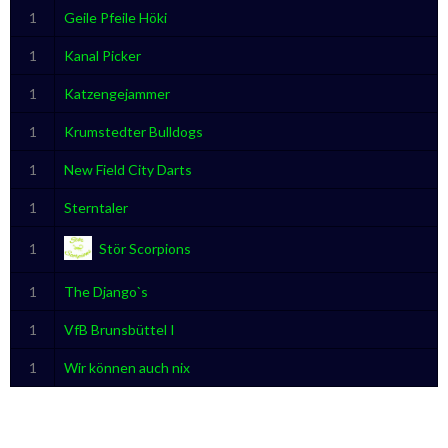
1
Geile Pfeile Höki
1
Kanal Picker
1
Katzengejammer
1
Krumstedter Bulldogs
1
New Field City Darts
1
Sterntaler
1
Stör Scorpions
1
The Django`s
1
VfB Brunsbüttel I
1
Wir können auch nix