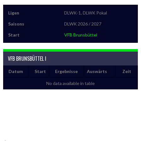
Ligen
DLWK-1, DLWK Pokal
Saisons
DLWK 2026 / 2027
Start
VFB Brunsbüttel
VFB BRUNSBÜTTEL I
Datum
Start
Ergebnisse
Auswärts
Zeit
No data available in table