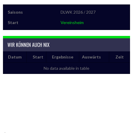
Saisons
DLWK 2026 / 2027
Start
Vereinsheim
WIR KÖNNEN AUCH NIX
Datum
Start
Ergebnisse
Auswärts
Zeit
No data available in table